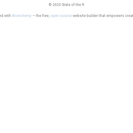
© 2020 State of the R
ed with
Wowchemy
— the free,
open source
website builder that empowers creat