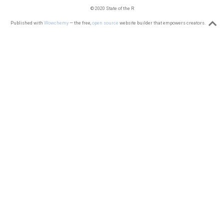
© 2020 State of the R
Published with
Wowchemy
— the free,
open source
website builder that empowers creators.